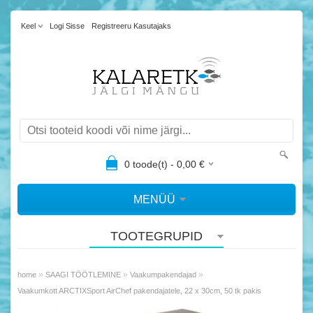
Keel
Logi Sisse
Registreeru Kasutajaks
0
toode(t) -
0,00
€
MENÜÜ
TOOTEGRUPID
»
»
»
home
SAAGI TÖÖTLEMINE
Vaakumpakendajad
Vaakumkott ARCTIXSport AirChef pakendajatele, 22 x 30cm, 50 tk pakis