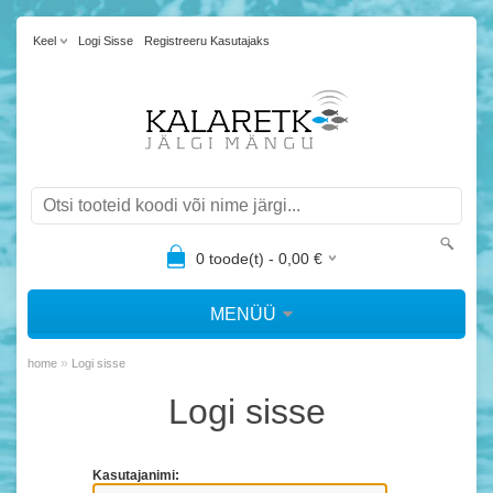
Keel
Logi Sisse
Registreeru Kasutajaks
0
toode(t) -
0,00
€
MENÜÜ
»
home
Logi sisse
Logi sisse
Kasutajanimi: