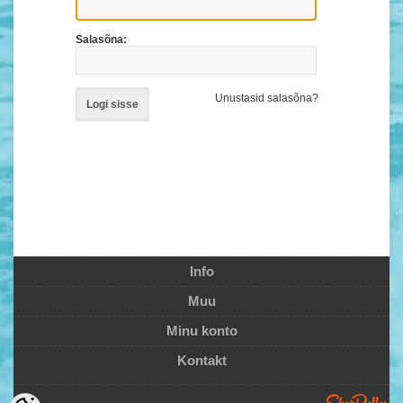
Salasõna:
Unustasid salasõna?
Logi sisse
Info
Muu
Minu konto
Kontakt