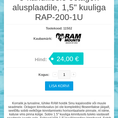
alusplaadile, 1,5" kuuliga
RAP-200-1U
Tootekood:
11502
Kaubamärk:
24,00 €
Hind:
Kogus:
Korralik ja turvaline, lühike RAM hoidik Sinu kajaloodile või muule
seadmele. Octagon kinnitusalus (ei ole komplektis) fikseeritakse jäigalt,
seetõttu sobib eelkõige kinnitamiseks horisontaalsele pinnale, nt istme,
katuse vms pinna külge. Sobiv 1.5" kuuliga kinnitusots tuleks vastavalt
seadmele juurde osta. Sobivad kõik 1,5" kuulliigendiga kinnitused. Sobib