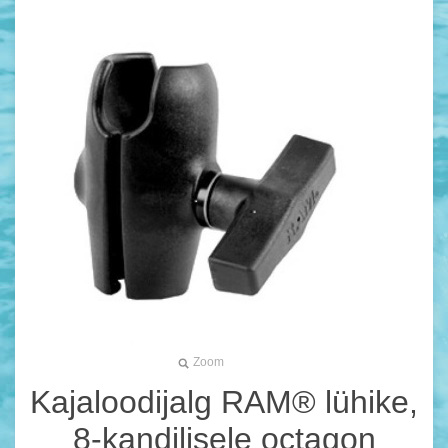
Zoom
Kajaloodijalg RAM® lühike,
8-kandilisele octagon