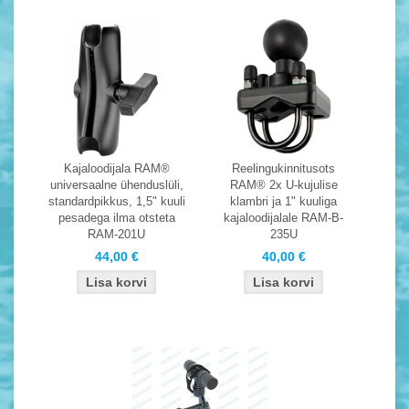
Kajaloodijala RAM®
Reelingukinnitusots
universaalne ühenduslüli,
RAM® 2x U-kujulise
standardpikkus, 1,5" kuuli
klambri ja 1" kuuliga
pesadega ilma otsteta
kajaloodijalale RAM-B-
RAM-201U
235U
44,00 €
40,00 €