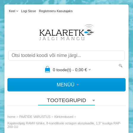
Keel
Logi Sisse
Registreeru Kasutajaks
0
toode(t) -
0,00
€
MENÜÜ
TOOTEGRUPID
»
»
»
home
PAATIDE VARUSTUS
Kiirkinnitused
Kajaloodijalg RAM® lühike, 8-kandilisele octagon alusplaadile, 1,5" kuuliga RAP-
200-1U