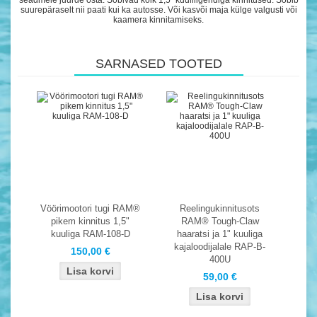
suurepäraselt nii paati kui ka autosse. Või kasvõi maja külge valgusti või
kaamera kinnitamiseks.
SARNASED TOOTED
Vöörimootori tugi RAM®
Reelingukinnitusots
pikem kinnitus 1,5"
RAM® Tough-Claw
kuuliga RAM-108-D
haaratsi ja 1" kuuliga
kajaloodijalale RAP-B-
150,00 €
400U
59,00 €