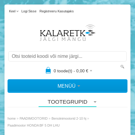
Keel
Logi Sisse
Registreeru Kasutajaks
0
toode(t) -
0,00
€
MENÜÜ
TOOTEGRUPID
»
»
»
home
PAADIMOOTORID
Bensiinimootorid 2-10 hj
Paadimootor HONDA BF 5 DH LHU