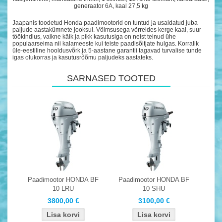
generaator 6A, kaal 27,5 kg
Jaapanis toodetud Honda paadimootorid on tuntud ja usaldatud juba
paljude aastakümnete jooksul. Võimsusega võrreldes kerge kaal, suur
töökindlus, vaikne käik ja pikk kasutusiga on neist teinud ühe
populaarseima nii kalameeste kui teiste paadisõitjate hulgas. Korralik
üle-eestiline hooldusvõrk ja 5-aastane garantii tagavad turvalise tunde
igas olukorras ja kasutusrõõmu paljudeks aastateks.
SARNASED TOOTED
Paadimootor HONDA BF
Paadimootor HONDA BF
10 LRU
10 SHU
3800,00 €
3100,00 €