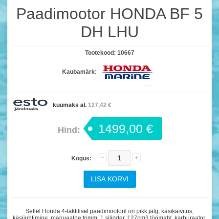
Paadimootor HONDA BF 5
DH LHU
Tootekood:
10667
Kaubamärk:
kuumaks al.
127,42 €
1499,00 €
Hind:
Kogus:
Sellel Honda 4-taktilisel paadimootoril on pikk jalg, käsikäivitus,
käsijuhtimine, manuaalne trimm, 1 silinder, 127cm3 töömaht, karburaator,