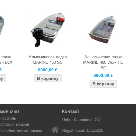
лодка
Альюминевая лодка
Альюминевая лодка
sh DLX
MARINE 450 SC
MARINE 450 Work HD
SC
€
6000,00 €
6800,00 €
мой счет
Контакт
Профиль
Retke Kaubandus OÜ
История заказов
Registrikood: 17115210
Приобретённые товары