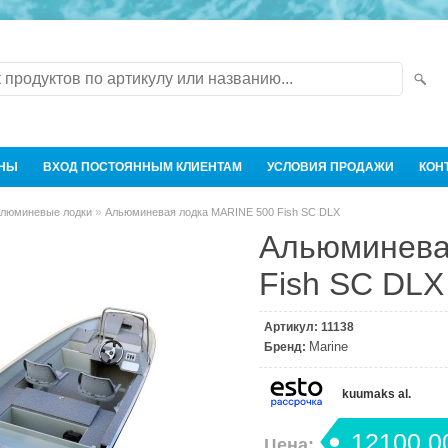
ЕНЫ
ВХОД ПОСТОЯННЫМ КЛИЕНТАМ
УСЛОВИЯ ПРОДАЖИ
КОН
»
люминевые лодки
Альюминевая лодка MARINE 500 Fish SC DLX
Альюминева
Fish SC DLX
Артикул:
11138
Marine
Бренд:
kuumaks al.
12100,0
Цена: