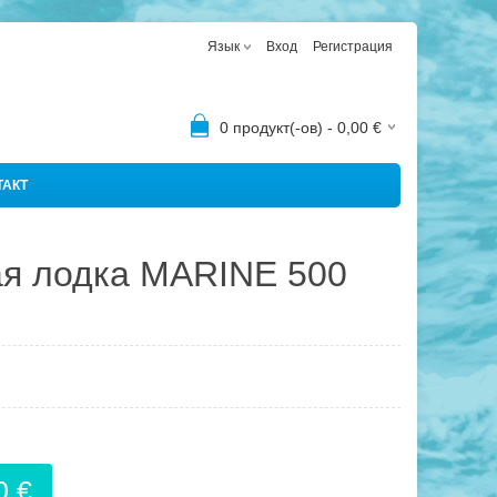
Язык
Вход
Регистрация
0
продукт(-ов) -
0,00
€
ТАКТ
я лодка MARINE 500
0 €