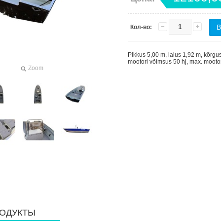
Кол-во:
Pikkus 5,00 m, laius 1,92 m, kõrgu
mootori võimsus 50 hj, max. mootor
Zoom
ОДУКТЫ