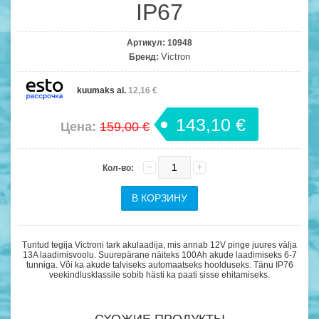
IP67
Артикул:
10948
Victron
Бренд:
kuumaks al.
12,16 €
143,10 €
Цена:
159,00 €
Кол-во:
Tuntud tegija Victroni tark akulaadija, mis annab 12V pinge juures välja
13A laadimisvoolu. Suurepärane näiteks 100Ah akude laadimiseks 6-7
tunniga. Või ka akude talviseks automaatseks hoolduseks. Tänu IP76
veekindlusklassile sobib hästi ka paati sisse ehitamiseks.
СХОЖИЕ ПРОДУКТЫ