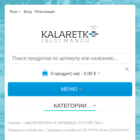
Язык
Вход
Регистрация
0
продукт(-ов) -
0,00
€
МЕНЮ
КАТЕГОРИИ
»
»
Главная
АККУМУЛЯТОРЫ И ЗАРЯДНЫЕ УСТРОЙСТВА
»
Зарядные устройства
Зарядное устройство VICTRON Smart 12V/13A IP67