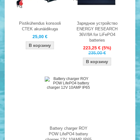
Pistikühendus konsooli
Зарядное устройство
CTEK akunäidikuga
ENERGY RESEARCH
36V/8A for LiFePO4
25,00 €
batteries
223,25 €
(5%)
235,00 €
Battery charger ROY
POW LifePO4 battery
charger 12V 10AMP IP65